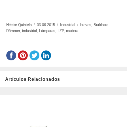
https://www.experimenta.es/author/Héctor%20Quintela/
Héctor Quintela
Publicado
03.06.2015
Categorías
Industrial
Etiquetas
breves
,
Burkhard
Dämmer
,
industrial
el
,
Lámparas
,
LZP
,
madera
Artículos Relacionados