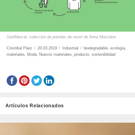
SantMercat, colección de prendas de vestir de Anna Masclans
https://www.experimenta.es/author/cristobal-
Cristóbal Páez
Publicado
20.03.2019
Categorías
Industrial
Etiquetas
biodegradable
,
ecología
,
paez/
materiales
,
Moda
,
el
Nuevos materiales
,
producto
,
sostenibilidad
Artículos Relacionados