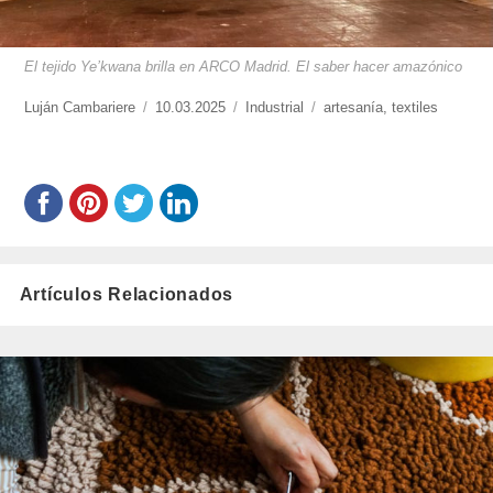
El tejido Ye’kwana brilla en ARCO Madrid. El saber hacer amazónico
https://www.experimenta.es/author/lujan-
Luján Cambariere
Publicado
10.03.2025
Categorías
Industrial
Etiquetas
artesanía
,
textiles
cambariere/
el
Artículos Relacionados