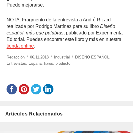
Puede mejorarse.
NOTA: Fragmento de la entrevista a André Ricard
realizada por Rodrigo Martínez para su libro
Diseño
español, más que palabras
, publicado por Experimenta
Editorial. Puedes encontrar este libro y más en nuestra
tienda online
.
https://www.experimenta.es/author/redaccion/
Redacción
Publicado
06.11.2018
Categorías
Industrial
Etiquetas
DISEÑO ESPAÑOL
,
Entrevistas
,
España
el
,
libros
,
producto
Artículos Relacionados