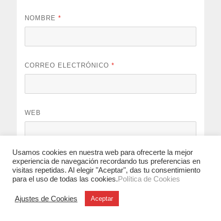
NOMBRE
*
CORREO ELECTRÓNICO
*
WEB
Usamos cookies en nuestra web para ofrecerte la mejor
Guarda mi nombre, correo electrónico y web en este
experiencia de navegación recordando tus preferencias en
visitas repetidas. Al elegir "Aceptar", das tu consentimiento
navegador para la próxima vez que comente.
para el uso de todas las cookies.
Política de Cookies
Ajustes de Cookies
Aceptar