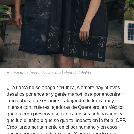
Entrevista a Treana Peake, fundadora de Obakki
¿La llama no se apaga? “Nunca, siempre hay nuevos
desafíos por encarar y gente maravillosa por encontrar
como ahora que estamos trabajando de forma muy
intensa con mujeres tejedoras de Queretaro, en México,
que quieren preservar la técnica de sus antepasados y
que fue el trabajo que se que te impactó en la feria ICFF.
Creo fundamentalmente en el ser humano y en esos
encuentros que cambian vidas. Y por supuesto en el