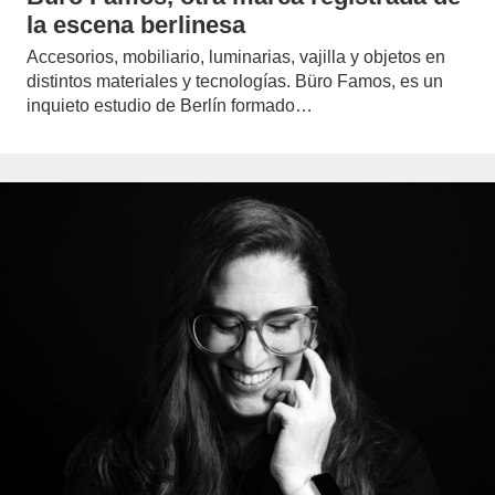
la escena berlinesa
Accesorios, mobiliario, luminarias, vajilla y objetos en
distintos materiales y tecnologías. Büro Famos, es un
inquieto estudio de Berlín formado…