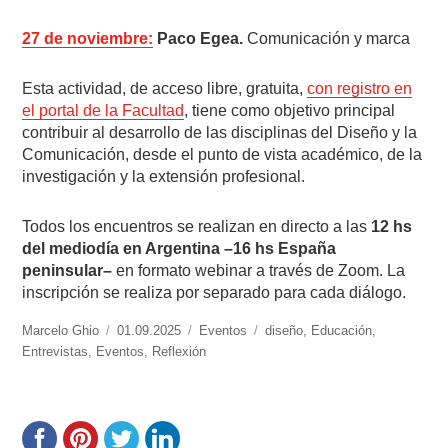
27 de noviembre:
Paco Egea.
Comunicación y marca
Esta actividad, de acceso libre, gratuita,
con registro en
el portal de la Facultad
, tiene como objetivo principal
contribuir al desarrollo de las disciplinas del Diseño y la
Comunicación, desde el punto de vista académico, de la
investigación y la extensión profesional.
Todos los encuentros se realizan en directo a las
12 hs
del mediodía en Argentina –16 hs España
peninsular–
en formato webinar a través de Zoom. La
inscripción se realiza por separado para cada diálogo.
https://www.experimenta.es/author/marcelo-
Marcelo Ghio
Publicado
01.09.2025
Categorías
Eventos
Etiquetas
diseño
,
Educación
,
ghio/
Entrevistas
,
Eventos
el
,
Reflexión