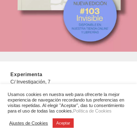
Experimenta
C/ Investigación, 7
28906 Getafe (Madrid)
Usamos cookies en nuestra web para ofrecerte la mejor
T. +34 91 6846116
experiencia de navegación recordando tus preferencias en
visitas repetidas. Al elegir "Aceptar", das tu consentimiento
para el uso de todas las cookies.
Política de Cookies
Legales
Aviso legal
Ajustes de Cookies
Aceptar
Condiciones Generales de Uso y Venta
Politica de privacidad