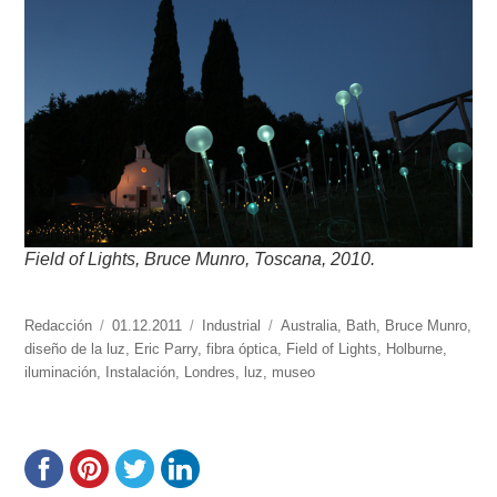
Field of Lights, Bruce Munro, Toscana, 2010.
https://www.experimenta.es/author/redaccion/
Redacción
Publicado
01.12.2011
Categorías
Industrial
Etiquetas
Australia
,
Bath
,
Bruce Munro
,
diseño de la luz
el
,
Eric Parry
,
fibra óptica
,
Field of Lights
,
Holburne
,
iluminación
,
Instalación
,
Londres
,
luz
,
museo