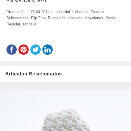
Schneemann, 2011.
https://www.experimenta.es/author/produccion/
Producción
Publicado
23.04.2011
Categorías
Industrial
Etiquetas
chancla
,
Diederik
Schneemann
,
el
Flip Flop
,
Fundación Uniqueco
,
Hawaianas
,
Kenia
,
Reciclar
,
sandalia
Artículos Relacionados