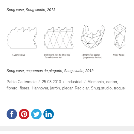
Snug.vase, Snug.studio, 2013.
Snug.vase, esquemas de plegado, Snug.studio, 2013.
https://www.experimenta.es/author/Pablo%20Cattermole/
Pablo Cattermole
Publicado
25.03.2013
Categorías
Industrial
Etiquetas
Alemania
,
carton
,
florero
,
flores
,
Hannover
el
,
jarrón
,
plegar
,
Reciclar
,
Snug.studio
,
troquel