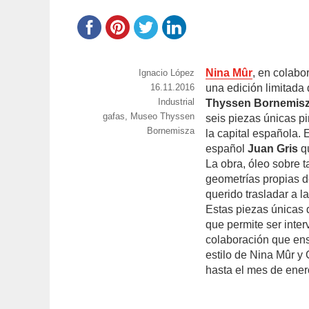
Nina Mûr
, en colabo
https://www.experimenta.es/author/nacho-
Ignacio López
lopez/
Publicado
16.11.2016
una edición limitada
el
Categorías
Industrial
Thyssen Bornemis
Etiquetas
gafas
,
Museo Thyssen
seis piezas únicas p
Bornemisza
la capital española. 
español
Juan Gris
qu
La obra, óleo sobre 
geometrías propias d
querido trasladar a l
Estas piezas únicas 
que permite ser inte
colaboración que ens
estilo de Nina Mûr 
hasta el mes de ener