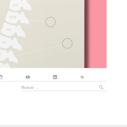
Instagram
YouTube
LinkedIn
Contacto
BUSCA
Buscar
por: