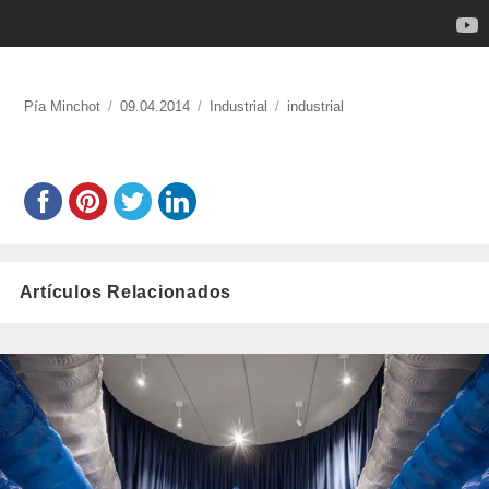
https://www.experimenta.es/author/pia/
Pía Minchot
Publicado
09.04.2014
Categorías
Industrial
Etiquetas
industrial
el
Artículos Relacionados