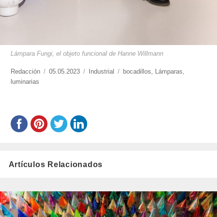
Lámpara Fungi, el objeto funcional de Hanne Willmann
https://www.experimenta.es/author/redaccion/
Redacción
Publicado
05.05.2023
Categorías
Industrial
Etiquetas
bocadillos
,
Lámparas
,
luminarias
el
Artículos Relacionados