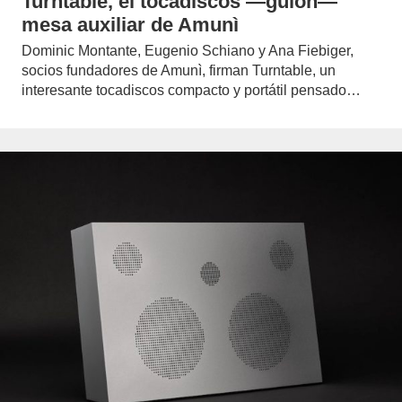
Turntable, el tocadiscos —guión—
mesa auxiliar de Amunì
Dominic Montante, Eugenio Schiano y Ana Fiebiger,
socios fundadores de Amunì, firman Turntable, un
interesante tocadiscos compacto y portátil pensado…