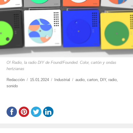
O! Radio, la radio DIY de Found/Founded. Color, cartón y ondas
hertzianas
https://www.experimenta.es/author/redaccion/
Redacción
Publicado
15.01.2024
Categorías
Industrial
Etiquetas
audio
,
carton
,
DIY
,
radio
,
sonido
el