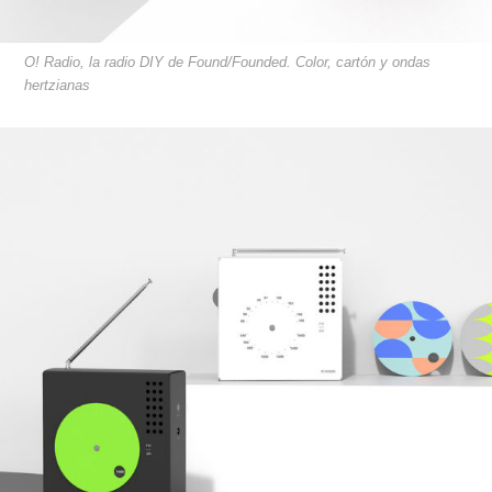
O! Radio, la radio DIY de Found/Founded. Color, cartón y ondas
hertzianas