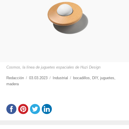
Cosmos, la línea de juguetes espaciales de Huzi Design
https://www.experimenta.es/author/redaccion/
Redacción
Publicado
03.03.2023
Categorías
Industrial
Etiquetas
bocadillos
,
DIY
,
juguetes
,
madera
el