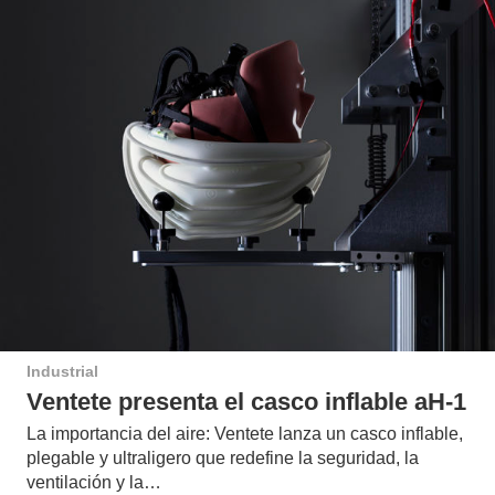
Industrial
Ventete presenta el casco inflable aH-1
La importancia del aire: Ventete lanza un casco inflable,
plegable y ultraligero que redefine la seguridad, la
ventilación y la…