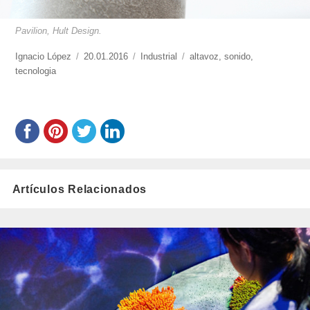
Pavilion, Hult Design.
https://www.experimenta.es/author/nacho-
Ignacio López
Publicado
20.01.2016
Categorías
Industrial
Etiquetas
altavoz
,
sonido
,
lopez/
tecnologia
el
Artículos Relacionados