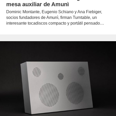
mesa auxiliar de Amunì
Dominic Montante, Eugenio Schiano y Ana Fiebiger,
socios fundadores de Amunì, firman Turntable, un
interesante tocadiscos compacto y portátil pensado…