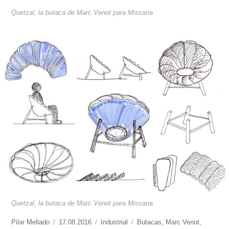
Quetzal, la butaca de Marc Venot para Missana
Quetzal, la butaca de Marc Venot para Missana
https://www.experimenta.es/author/pilar-
Pilar Mellado
Publicado
17.08.2016
Categorías
Industrial
Etiquetas
Butacas
,
Marc Venot
,