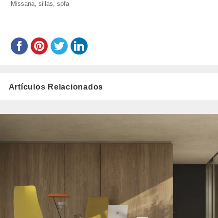
mellado/
Missana
,
sillas
,
el
sofa
Artículos Relacionados