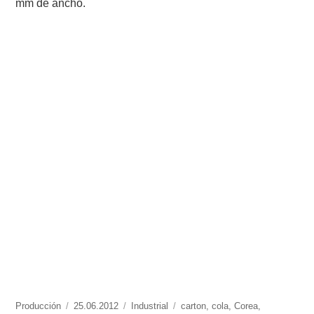
mm de ancho.
https://www.experimenta.es/author/produccion/
Producción
Publicado
25.06.2012
Categorías
Industrial
Etiquetas
carton
,
cola
,
Corea
,