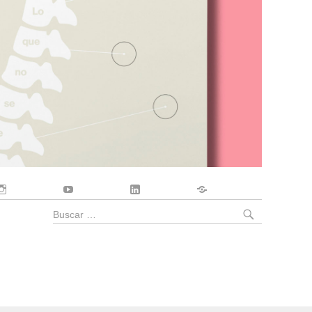
Instagram
YouTube
LinkedIn
Contacto
BUSCA
Buscar
por: