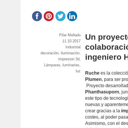
Un proyect
https://www.experimenta.es/author/pilar-
Pilar Mellado
mellado/
Publicado
11.10.2017
colaboraci
el
Categorías
Industrial
Etiquetas
decoración
,
iluminación
,
ingeniero 
impresion 3d
,
Lámparas
,
luminarias
,
luz
Ruche
es la colecci
Plumen
, para ser p
Proyecto desarrollad
Phanthasuporn
, ju
este tipo de tecnolo
nuevas y aparenteme
crear gracias a la
imp
costes, al poder pasa
Asimismo, con el des