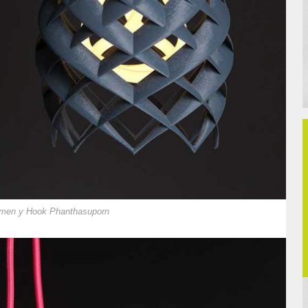
lumen y Hook Phanthasuporn