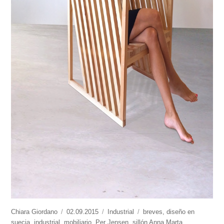
https://www.experimenta.es/author/chiara-
Chiara Giordano
Publicado
02.09.2015
Categorías
Industrial
Etiquetas
breves
,
diseño en
giordano/
suecia
,
industrial
,
mobiliario
el
,
Per Jensen
,
sillón Anna Marta