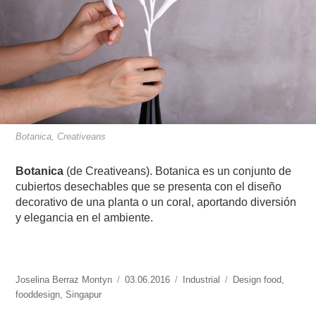
Botanica, Creativeans
Botanica
(de Creativeans).
Botanica es un conjunto de
cubiertos desechables que se presenta con el diseño
decorativo de una planta o un coral, aportando diversión
y elegancia en el ambiente.
https://www.experimenta.es/author/joselina-
Joselina Berraz Montyn
Publicado
03.06.2016
Categorías
Industrial
Etiquetas
Design food
,
berraz-
fooddesign
,
Singapur
el
montyn/