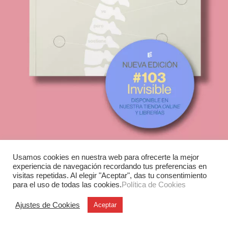
Usamos cookies en nuestra web para ofrecerte la mejor
experiencia de navegación recordando tus preferencias en
visitas repetidas. Al elegir "Aceptar", das tu consentimiento
Experimenta
para el uso de todas las cookies.
Política de Cookies
C/ Investigación, 7
Ajustes de Cookies
Aceptar
28906 Getafe (Madrid)
T. +34 91 6846116