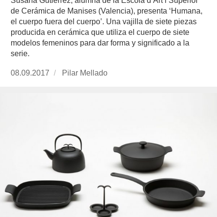
Susana Gutiérrez, alumna de la Escola d’Art i Superior
de Cerámica de Manises (Valencia), presenta ‘Humana,
el cuerpo fuera del cuerpo’. Una vajilla de siete piezas
producida en cerámica que utiliza el cuerpo de siete
modelos femeninos para dar forma y significado a la
serie.
Publicado
08.09.2017
https://www.experimenta.es/author/pilar-
Pilar Mellado
el
mellado/