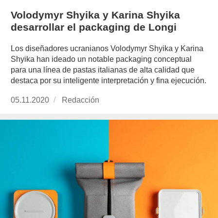
Volodymyr Shyika y Karina Shyika
desarrollar el packaging de Longi
Los diseñadores ucranianos Volodymyr Shyika y Karina
Shyika han ideado un notable packaging conceptual
para una línea de pastas italianas de alta calidad que
destaca por su inteligente interpretación y fina ejecución.
Publicado
05.11.2020
https://www.experimenta.es/author/redaccion/
Redacción
el