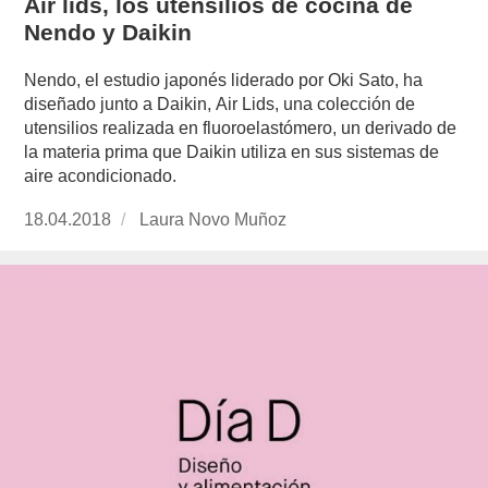
Air lids, los utensilios de cocina de
Nendo y Daikin
Nendo, el estudio japonés liderado por Oki Sato, ha
diseñado junto a Daikin, Air Lids, una colección de
utensilios realizada en fluoroelastómero, un derivado de
la materia prima que Daikin utiliza en sus sistemas de
aire acondicionado.
Publicado
18.04.2018
https://www.experimenta.es/author/laura-
Laura Novo Muñoz
el
novo-
munoz/