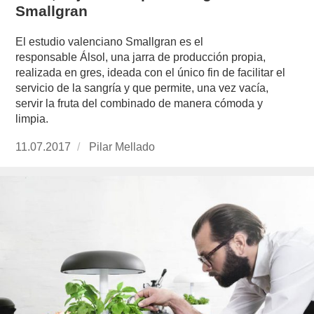
Smallgran
El estudio valenciano Smallgran es el
responsable Álsol, una jarra de producción propia,
realizada en gres, ideada con el único fin de facilitar el
servicio de la sangría y que permite, una vez vacía,
servir la fruta del combinado de manera cómoda y
limpia.
Publicado
11.07.2017
https://www.experimenta.es/author/pilar-
Pilar Mellado
el
mellado/