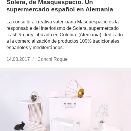
Solera, de Masquespacio. Un
supermercado español en Alemania
La consultora creativa valenciana Masquespacio es la
responsable del interiorismo de Solera, supermercado
‘cash & carry’ ubicado en Colonia, (Alemania), dedicado
a la comercialización de productos 100% tradicionales
españoles y mediterráneos.
Publicado
14.03.2017
https://www.experimenta.es/author/conchi-
Conchi Roque
el
roque/