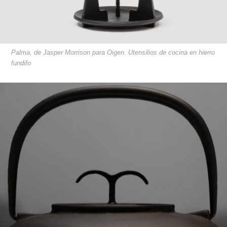
Palma, de Jasper Morrison para Oigen. Utensilios de cocina en hierro
fundifo