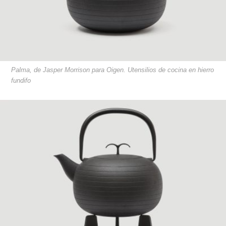
Palma, de Jasper Morrison para Oigen. Utensilios de cocina en hierro
fundifo