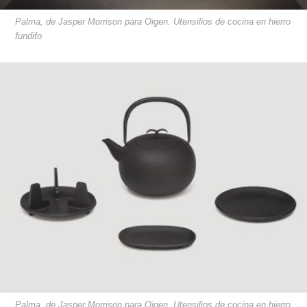
Palma, de Jasper Morrison para Oigen. Utensilios de cocina en hierro
fundifo
Palma, de Jasper Morrison para Oigen. Utensilios de cocina en hierro