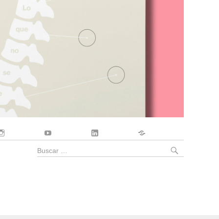
Instagram
YouTube
LinkedIn
Contacto
BUSCA
Buscar
por: