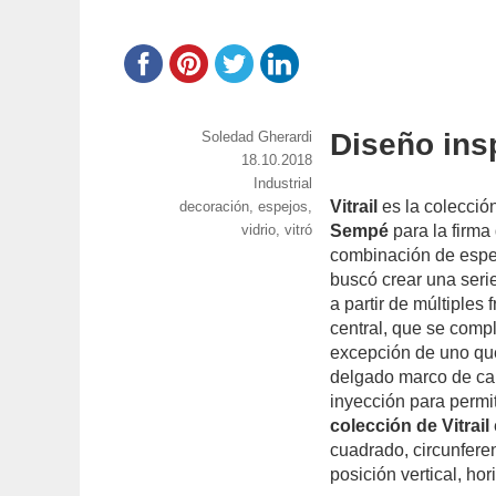
Diseño ins
https://www.experimenta.es/author/soledad-
Soledad Gherardi
gherardi/
Publicado
18.10.2018
el
Categorías
Industrial
Vitrail
es la colecció
Etiquetas
decoración
,
espejos
,
vidrio
,
vitró
Sempé
para la firma
combinación de espej
buscó crear una serie
a partir de múltiple
central, que se comp
excepción de uno que
delgado marco de cau
inyección para permi
colección de
Vitrail
cuadrado, circunfere
posición vertical, hor