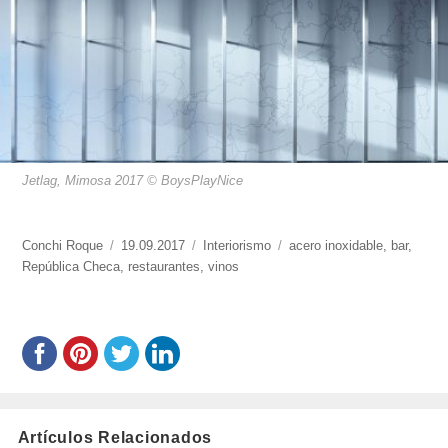
Jetlag, Mimosa 2017 © BoysPlayNice
https://www.experimenta.es/author/conchi-
Conchi Roque
Publicado
19.09.2017
Categorías
Interiorismo
Etiquetas
acero inoxidable
,
bar
,
roque/
República Checa
,
el
restaurantes
,
vinos
Artículos Relacionados