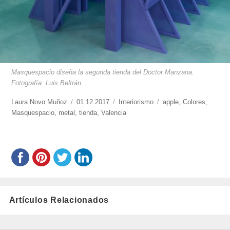
Masquespacio diseña la segunda tienda del Doctor Manzana.
Fotografía: Luis Beltrán.
https://www.experimenta.es/author/laura-
Laura Novo Muñoz
Publicado
01.12.2017
Categorías
Interiorismo
Etiquetas
apple
,
Colores
,
novo-
Masquespacio
,
metal
,
el
tienda
,
Valencia
munoz/
Artículos Relacionados