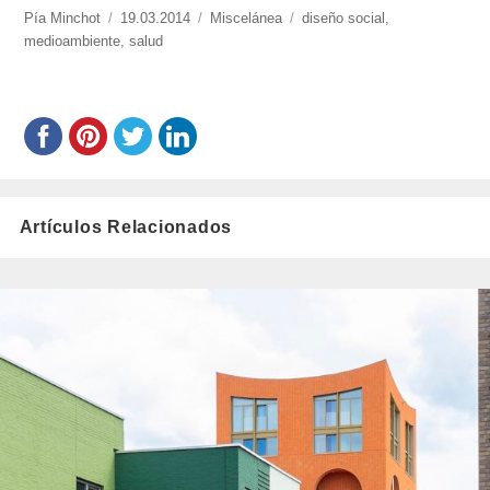
https://www.experimenta.es/author/pia/
Pía Minchot
Publicado
19.03.2014
Categorías
Miscelánea
Etiquetas
diseño social
,
medioambiente
el
,
salud
Artículos Relacionados