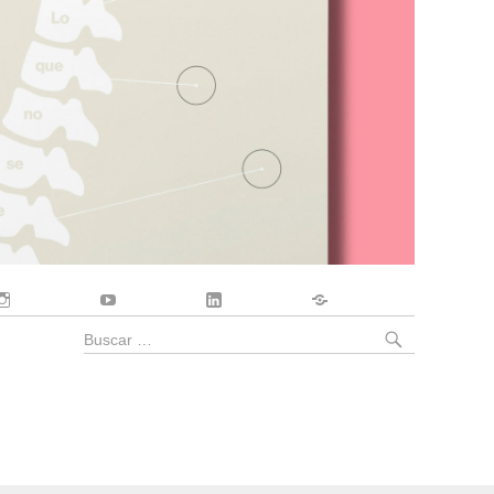
Instagram
YouTube
LinkedIn
Contacto
BUSCA
Buscar
por: