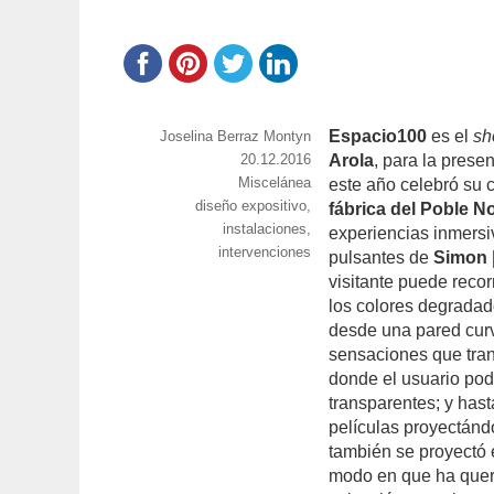
Espacio100
es el
sh
https://www.experimenta.es/author/joselina-
Joselina Berraz Montyn
berraz-
Publicado
20.12.2016
Arola
, para la prese
montyn/
Categorías
Miscelánea
el
este año celebró su 
Etiquetas
diseño expositivo
,
fábrica del Poble 
instalaciones
,
experiencias inmersi
intervenciones
pulsantes de
Simon 
visitante puede recor
los colores degradad
desde una pared curv
sensaciones que trans
donde el usuario pod
transparentes; y has
películas proyectánd
también se proyectó 
modo en que ha queri