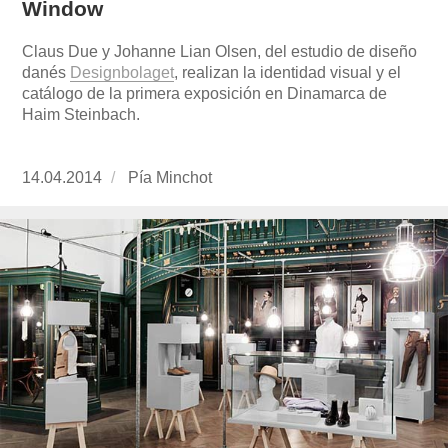
Window
Claus Due y Johanne Lian Olsen, del estudio de diseño
danés
Designbolaget
, realizan la identidad visual y el
catálogo de la primera exposición en Dinamarca de
Haim Steinbach.
Publicado
14.04.2014
https://www.experimenta.es/author/pia/
Pía Minchot
el