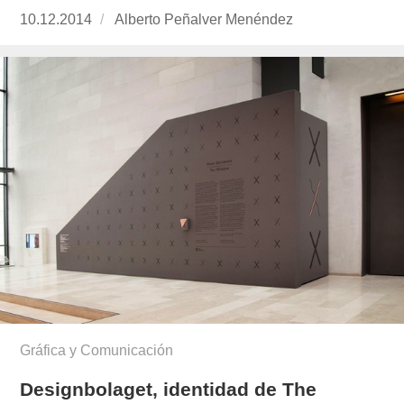
Publicado
10.12.2014
https://www.experimenta.es/author/alberto-
Alberto Peñalver Menéndez
el
penalver-
menendez/
Gráfica y Comunicación
Designbolaget, identidad de The