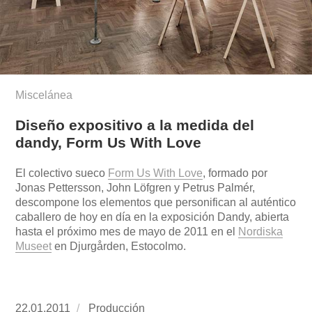
Miscelánea
Diseño expositivo a la medida del
dandy, Form Us With Love
El colectivo sueco
Form Us With Love
, formado por
Jonas Pettersson, John Löfgren y Petrus Palmér,
descompone los elementos que personifican al auténtico
caballero de hoy en día en la exposición Dandy, abierta
hasta el próximo mes de mayo de 2011 en el
Nordiska
Museet
en Djurgården, Estocolmo.
Publicado
22.01.2011
https://www.experimenta.es/author/produccion
Producción