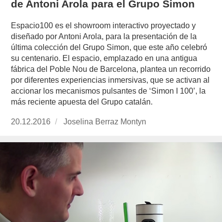
de Antoni Arola para el Grupo Simon
Espacio100 es el showroom interactivo proyectado y
diseñado por Antoni Arola, para la presentación de la
última colección del Grupo Simon, que este año celebró
su centenario. El espacio, emplazado en una antigua
fábrica del Poble Nou de Barcelona, plantea un recorrido
por diferentes experiencias inmersivas, que se activan al
accionar los mecanismos pulsantes de ‘Simon I 100’, la
más reciente apuesta del Grupo catalán.
Publicado
20.12.2016
https://www.experimenta.es/author/joselina-
Joselina Berraz Montyn
el
berraz-
montyn/