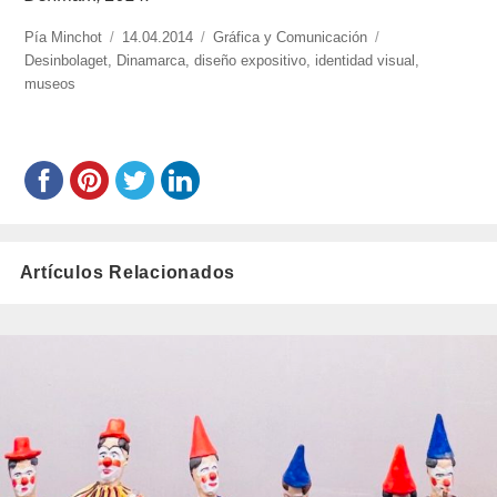
https://www.experimenta.es/author/pia/
Pía Minchot
Publicado
14.04.2014
Categorías
Gráfica y Comunicación
Etiquetas
Desinbolaget
,
Dinamarca
el
,
diseño expositivo
,
identidad visual
,
museos
Artículos Relacionados