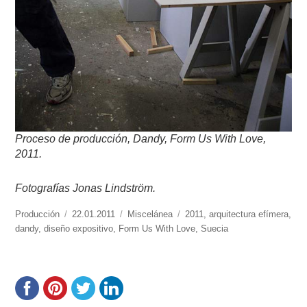
Proceso de producción, Dandy, Form Us With Love,
2011.
Fotografías Jonas Lindström.
https://www.experimenta.es/author/produccion/
Producción
Publicado
22.01.2011
Categorías
Miscelánea
Etiquetas
2011
,
arquitectura efímera
,
dandy
,
diseño expositivo
el
,
Form Us With Love
,
Suecia