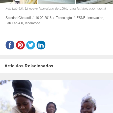
Fab Lab 4.0: El nuevo laboratorio de ESNE para la fabricación digital
https://www.experimenta.es/author/soledad-
Soledad Gherardi
Publicado
16.02.2018
Categorías
Tecnología
Etiquetas
ESNE
,
innovacion
,
gherardi/
Lab Fab 4.0
,
laboratorio
el
Artículos Relacionados