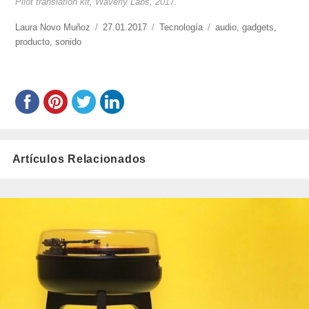
Pilot translation kit, Waverly Labs, 2017.
https://www.experimenta.es/author/laura-
Laura Novo Muñoz
Publicado
27.01.2017
Categorías
Tecnología
Etiquetas
audio
,
gadgets
,
novo-
producto
,
sonido
el
munoz/
Artículos Relacionados