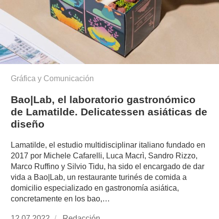
Gráfica y Comunicación
Bao|Lab, el laboratorio gastronómico
de Lamatilde. Delicatessen asiáticas de
diseño
Lamatilde, el estudio multidisciplinar italiano fundado en
2017 por Michele Cafarelli, Luca Macrì, Sandro Rizzo,
Marco Ruffino y Silvio Tidu, ha sido el encargado de dar
vida a Bao|Lab, un restaurante turinés de comida a
domicilio especializado en gastronomía asiática,
concretamente en los bao,…
Publicado
12.07.2022
https://www.experimenta.es/author/redaccion/
Redacción