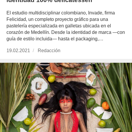
El estudio multidisciplinar colombiano, Invade, firma
Felicidad, un completo proyecto gráfico para una
pastelería especializada en galletas ubicada en el
corazón de Medellín. Desde la identidad de marca —con
guía de estilo incluida— hasta el packaging,…
Publicado
19.02.2021
https://www.experimenta.es/author/redaccion/
Redacción
el