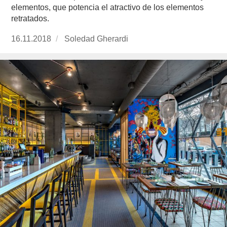
elementos, que potencia el atractivo de los elementos
retratados.
Publicado
16.11.2018
https://www.experimenta.es/author/soledad-
Soledad Gherardi
el
gherardi/