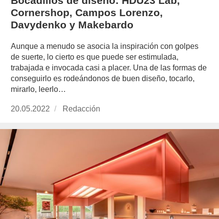
Bocadillos de diseño: HDU23 Lab,
Cornershop, Campos Lorenzo,
Davydenko y Makebardo
Aunque a menudo se asocia la inspiración con golpes
de suerte, lo cierto es que puede ser estimulada,
trabajada e invocada casi a placer. Una de las formas de
conseguirlo es rodeándonos de buen diseño, tocarlo,
mirarlo, leerlo…
Publicado
20.05.2022
https://www.experimenta.es/author/redaccion/
Redacción
el