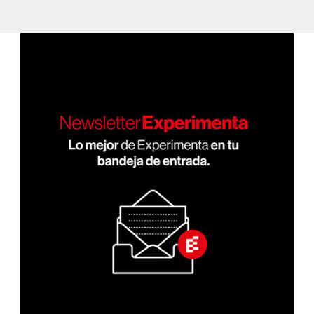
de
XIMA
PÁGI
entradas
NA