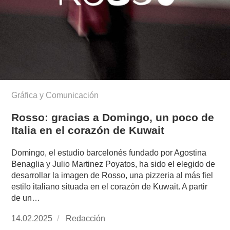
Gráfica y Comunicación
Rosso: gracias a Domingo, un poco de
Italia en el corazón de Kuwait
Domingo, el estudio barcelonés fundado por Agostina
Benaglia y Julio Martinez Poyatos, ha sido el elegido de
desarrollar la imagen de Rosso, una pizzeria al más fiel
estilo italiano situada en el corazón de Kuwait. A partir
de un…
Publicado
14.02.2025
https://www.experimenta.es/author/redaccion/
Redacción