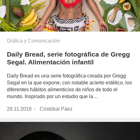
Gráfica y Comunicación
Daily Bread, serie fotográfica de Gregg
Segal. Alimentación infantil
Daily Bread es una serie fotográfica creada por Gregg
Segal en la que expone, con notable acierto estético, los
diferentes hábitos alimenticios de niños de todo el
mundo. Inspirado por un estudio que la…
Publicado
28.11.2018
https://www.experimenta.es/author/cristobal-
Cristóbal Páez
el
paez/