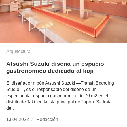
Arquitectura
Atsushi Suzuki diseña un espacio
gastronómico dedicado al koji
El diseñador nipón Atsushi Suzuki —Transit Branding
Studio—, es el responsable del diseño de un
espectacular espacio gastronómico de 70 m2 en el
distrito de Taki, en la isla principal de Japón. Se trata
de…
Publicado
13.04.2022
https://www.experimenta.es/author/redaccion/
Redacción
el