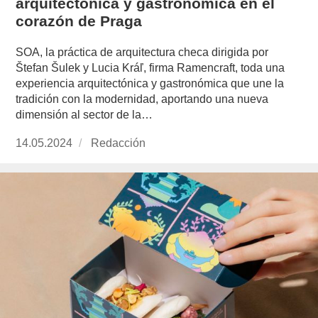
arquitectónica y gastronómica en el
corazón de Praga
SOA, la práctica de arquitectura checa dirigida por
Štefan Šulek y Lucia Kráľ, firma Ramencraft, toda una
experiencia arquitectónica y gastronómica que une la
tradición con la modernidad, aportando una nueva
dimensión al sector de la…
Publicado
14.05.2024
https://www.experimenta.es/author/redaccion/
Redacción
el