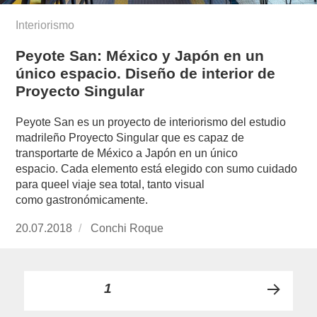
Interiorismo
Peyote San: México y Japón en un
único espacio. Diseño de interior de
Proyecto Singular
Peyote San es un proyecto de interiorismo del estudio
madrileño Proyecto Singular que es capaz de
transportarte de México a Japón en un único
espacio. Cada elemento está elegido con sumo cuidado
para queel viaje sea total, tanto visual
como gastronómicamente.
Publicado
20.07.2018
https://www.experimenta.es/author/conchi-
Conchi Roque
el
roque/
Paginación
PÁGINA
1
PRÓ