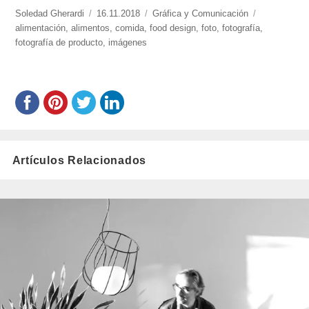
https://www.experimenta.es/author/soledad-
Soledad Gherardi
Publicado
16.11.2018
Categorías
Gráfica y Comunicación
Etiquetas
gherardi/
alimentación
,
alimentos
el
,
comida
,
food design
,
foto
,
fotografía
,
fotografía de producto
,
imágenes
Artículos Relacionados