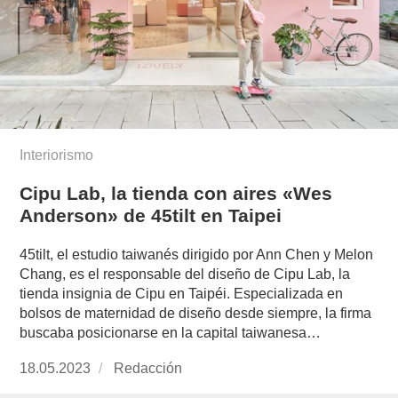
Interiorismo
Cipu Lab, la tienda con aires «Wes
Anderson» de 45tilt en Taipei
45tilt, el estudio taiwanés dirigido por Ann Chen y Melon
Chang, es el responsable del diseño de Cipu Lab, la
tienda insignia de Cipu en Taipéi. Especializada en
bolsos de maternidad de diseño desde siempre, la firma
buscaba posicionarse en la capital taiwanesa…
Publicado
18.05.2023
https://www.experimenta.es/author/redaccion/
Redacción
el