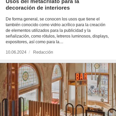
Usos del metacrilato para la
decoración de interiores
De forma general, se conocen los usos que tiene el
también conocido como vidrio acrílico para la creación
de elementos utilizados para la publicidad y la
señalización, como rótulos, letreros luminosos, displays,
expositores, así como para la…
Publicado
10.06.2024
https://www.experimenta.es/author/redaccion/
Redacción
el