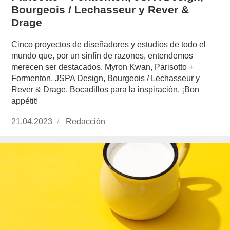
Bourgeois / Lechasseur y Rever &
Drage
Cinco proyectos de diseñadores y estudios de todo el
mundo que, por un sinfín de razones, entendemos
merecen ser destacados. Myron Kwan, Parisotto +
Formenton, JSPA Design, Bourgeois / Lechasseur y
Rever & Drage. Bocadillos para la inspiración. ¡Bon
appétit!
Publicado
21.04.2023
https://www.experimenta.es/author/redaccion/
Redacción
el