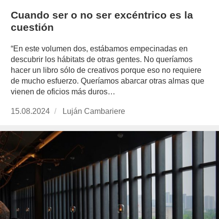
Cuando ser o no ser excéntrico es la
cuestión
“En este volumen dos, estábamos empecinadas en
descubrir los hábitats de otras gentes. No queríamos
hacer un libro sólo de creativos porque eso no requiere
de mucho esfuerzo. Queríamos abarcar otras almas que
vienen de oficios más duros…
Publicado
15.08.2024
https://www.experimenta.es/author/lujan-
Luján Cambariere
el
cambariere/