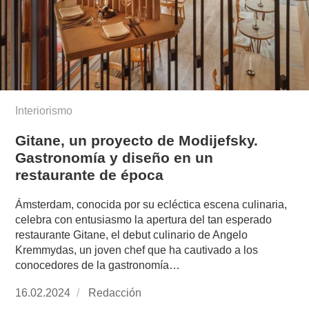
Interiorismo
Gitane, un proyecto de Modijefsky.
Gastronomía y diseño en un
restaurante de época
Ámsterdam, conocida por su ecléctica escena culinaria,
celebra con entusiasmo la apertura del tan esperado
restaurante Gitane, el debut culinario de Angelo
Kremmydas, un joven chef que ha cautivado a los
conocedores de la gastronomía…
Publicado
16.02.2024
https://www.experimenta.es/author/redaccion/
Redacción