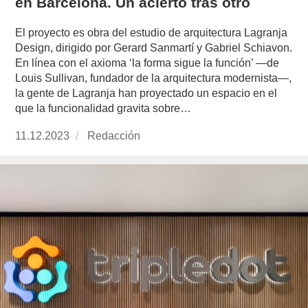
en Barcelona. Un acierto tras otro
El proyecto es obra del estudio de arquitectura Lagranja
Design, dirigido por Gerard Sanmartí y Gabriel Schiavon.
En línea con el axioma ‘la forma sigue la función’ —de
Louis Sullivan, fundador de la arquitectura modernista—,
la gente de Lagranja han proyectado un espacio en el
que la funcionalidad gravita sobre…
Publicado
11.12.2023
https://www.experimenta.es/author/redaccion/
Redacción
el