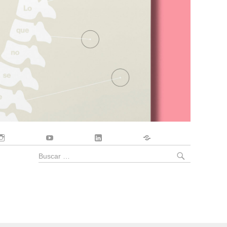
Instagram
YouTube
LinkedIn
Contacto
BUSCA
Buscar
por: