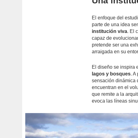
Una institu
El enfoque del estud
parte de una idea se
institución viva
. El
capaz de evolucionar 
pretende ser una exhi
arraigada en su ento
El diseño se inspira
lagos y bosques
. A
sensación dinámica 
encuentran en el vol
que remite a la arquit
evoca las líneas sin