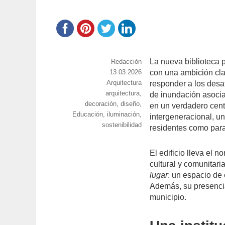
La nueva biblioteca 
https://www.experimenta.es/author/red
Redacción
Publicado
13.03.2026
con una ambición clar
Categorías
Arquitectura
el
responder a los desa
Etiquetas
arquitectura
,
de inundación asocia
decoración
,
diseño
,
en un verdadero centr
Educación
,
iluminación
,
intergeneracional, un
sostenibilidad
residentes como para 
El edificio lleva el 
cultural y comunitari
lugar
: un espacio de 
Además, su presencia 
municipio.