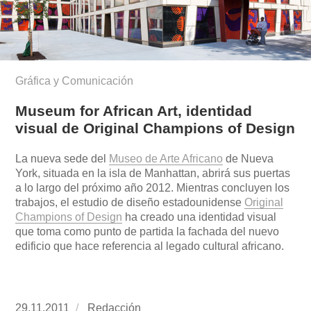
Gráfica y Comunicación
Museum for African Art, identidad
visual de Original Champions of Design
La nueva sede del
Museo de Arte Africano
de Nueva
York, situada en la isla de Manhattan, abrirá sus puertas
a lo largo del próximo año 2012. Mientras concluyen los
trabajos, el estudio de diseño estadounidense
Original
Champions of Design
ha creado una identidad visual
que toma como punto de partida la fachada del nuevo
edificio que hace referencia al legado cultural africano.
Publicado
29.11.2011
https://www.experimenta.es/author/redaccion/
Redacción