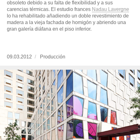
obsoleto debido a su falta de flexibilidad y a sus
carencias térmicas. El estudio frances
Nadau Lavergne
lo ha rehabilitado añadiendo un doble revestimiento de
madera a la vieja fachada de homigón y abriendo una
gran galería diáfana en el piso inferior.
Publicado
09.03.2012
https://www.experimenta.es/author/produccion
Producción
el