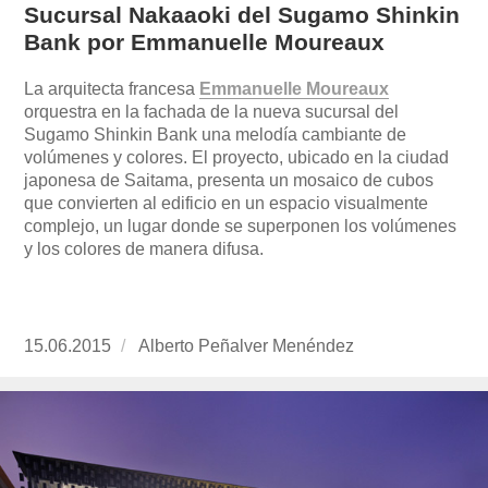
Sucursal Nakaaoki del Sugamo Shinkin
Bank por Emmanuelle Moureaux
La arquitecta francesa
Emmanuelle Moureaux
orquestra en la fachada de la nueva sucursal del
Sugamo Shinkin Bank una melodía cambiante de
volúmenes y colores. El proyecto, ubicado en la ciudad
japonesa de Saitama, presenta un mosaico de cubos
que convierten al edificio en un espacio visualmente
complejo, un lugar donde se superponen los volúmenes
y los colores de manera difusa.
Publicado
15.06.2015
https://www.experimenta.es/author/alberto-
Alberto Peñalver Menéndez
el
penalver-
menendez/