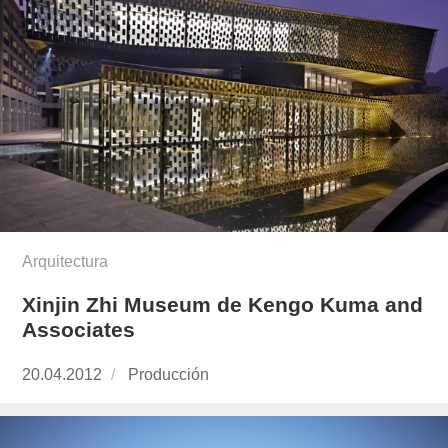
Arquitectura
Xinjin Zhi Museum de Kengo Kuma and
Associates
Publicado
20.04.2012
https://www.experimenta.es/author/produccion
Producción
el