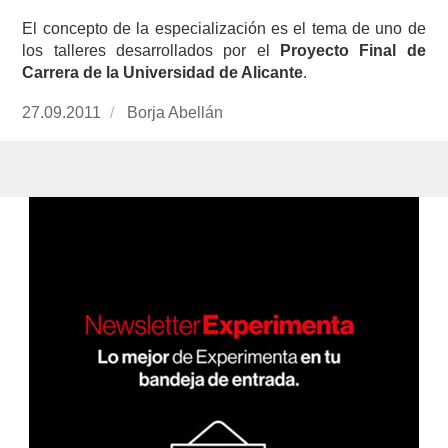
El concepto de la especialización es el tema de uno de
los talleres desarrollados por el
Proyecto Final de
Carrera de la Universidad de Alicante
.
Publicado
27.09.2011
https://www.experimenta.es/author/Borja%20A
Borja Abellán
el