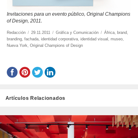
Invitaciones para un evento público, Original Champions
of Design, 2011.
https://www.experimenta.es/author/redaccion/
Redacción
Publicado
29.11.2011
Categorías
Gráfica y Comunicación
Etiquetas
África
,
brand
,
branding
,
fachada
el
,
identidad corporativa
,
identidad visual
,
museo
,
Nueva York
,
Original Champions of Design
Artículos Relacionados