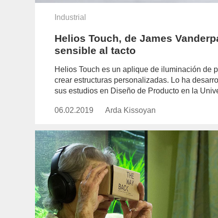
Industrial
Helios Touch, de James Vanderpan
sensible al tacto
Helios Touch es un aplique de iluminación de pa
crear estructuras personalizadas. Lo ha desarr
sus estudios en Diseño de Producto en la Unive
06.02.2019
Publicado
Arda Kissoyan
https://www.experimenta.es/aut
el
kissoyan/