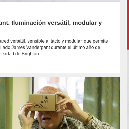
t. Iluminación versátil, modular y
red versátil, sensible al tacto y modular, que permite
ollado James Vanderpant durante el último año de
rsidad de Brighton.
hor/arda-