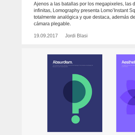
Ajenos a las batallas por los megapixeles, las 
infinitas, Lomography presenta Lomo’Instant S
totalmente analógica y que destaca, además de 
cámara plegable.
19.09.2017
Publicado
Jordi Blasi
https://www.experimenta.es/auth
el
blasi/