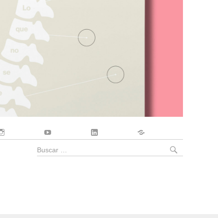
Instagram
YouTube
LinkedIn
Contacto
BUSCA
Buscar
por: