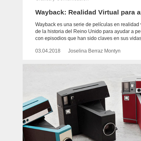
Wayback: Realidad Virtual para 
Wayback es una serie de películas en realidad 
de la historia del Reino Unido para ayudar a 
con episodios que han sido claves en sus vidas
03.04.2018
Publicado
Joselina Berraz Montyn
https://www.experimenta.es/auth
el
berraz-
montyn/