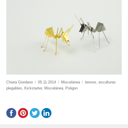
https://www.experimenta.es/author/chiara-
Chiara Giordano
Publicado
05.11.2014
Categorías
Miscelánea
Etiquetas
breves
,
esculturas
giordano/
plegables
,
Kickstarter
el
,
Miscelánea
,
Poligon