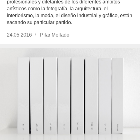
profesionales y diletantes de los diferentes ámbitos
artísticos como la fotografía, la arquitectura, el
interiorismo, la moda, el diseño industrial y gráfico, están
sacando su particular partido.
Publicado
24.05.2016
https://www.experimenta.es/author/pilar-
Pilar Mellado
el
mellado/