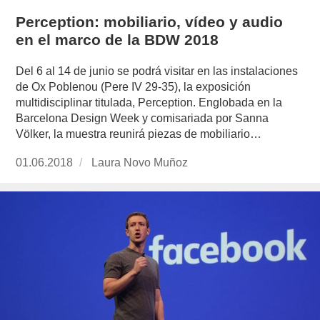
Perception: mobiliario, vídeo y audio
en el marco de la BDW 2018
Del 6 al 14 de junio se podrá visitar en las instalaciones
de Ox Poblenou (Pere IV 29-35), la exposición
multidisciplinar titulada, Perception. Englobada en la
Barcelona Design Week y comisariada por Sanna
Völker, la muestra reunirá piezas de mobiliario…
Publicado
01.06.2018
https://www.experimenta.es/author/laura-
Laura Novo Muñoz
el
novo-
munoz/