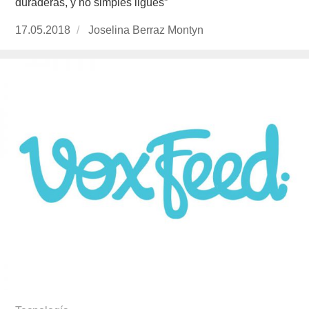
duraderas, y no simples ligues”
Publicado
17.05.2018
https://www.experimenta.es/author/joselina-
Joselina Berraz Montyn
el
berraz-
montyn/