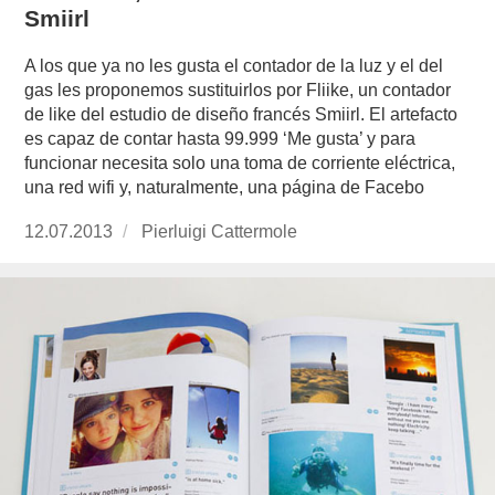
Smiirl
A los que ya no les gusta el contador de la luz y el del
gas les proponemos sustituirlos por Fliike, un contador
de like del estudio de diseño francés Smiirl. El artefacto
es capaz de contar hasta 99.999 ‘Me gusta’ y para
funcionar necesita solo una toma de corriente eléctrica,
una red wifi y, naturalmente, una página de Facebo
Publicado
12.07.2013
https://www.experimenta.es/author/pierluigi-
Pierluigi Cattermole
el
cattermole/