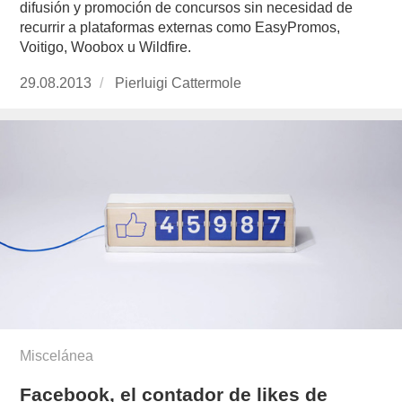
difusión y promoción de concursos sin necesidad de
recurrir a plataformas externas como EasyPromos,
Voitigo, Woobox u Wildfire.
Publicado
29.08.2013
https://www.experimenta.es/author/pierluigi-
Pierluigi Cattermole
el
cattermole/
Miscelánea
Facebook, el contador de likes de