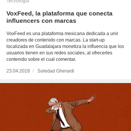
Tecnología
VoxFeed, la plataforma que conecta
influencers con marcas
VoxFeed es una plataforma mexicana dedicada a unir
creadores de contenido con marcas. La start-up
localizada en Guadalajara monetiza la influencia que los
usuarios tienen en sus redes sociales, al ofrecerles
contenido sobre el cual comentar.
Publicado
23.04.2018
https://www.experimenta.es/author/soledad-
Soledad Gherardi
el
gherardi/