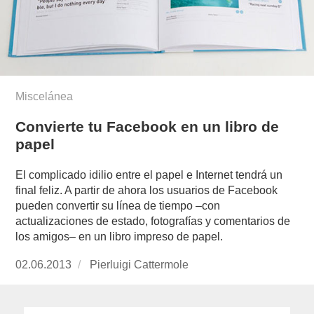
Miscelánea
Convierte tu Facebook en un libro de
papel
El complicado idilio entre el papel e Internet tendrá un
final feliz. A partir de ahora los usuarios de Facebook
pueden convertir su línea de tiempo –con
actualizaciones de estado, fotografías y comentarios de
los amigos– en un libro impreso de papel.
Publicado
02.06.2013
https://www.experimenta.es/author/pierluigi-
Pierluigi Cattermole
el
cattermole/