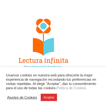
Usamos cookies en nuestra web para ofrecerte la mejor
experiencia de navegación recordando tus preferencias en
Facebook
Twitter
Instagram
visitas repetidas. Al elegir "Aceptar", das tu consentimiento
para el uso de todas las cookies.
Política de Cookies
YouTube
LinkedIn
Contacto
Ajustes de Cookies
Aceptar
BU
Buscar