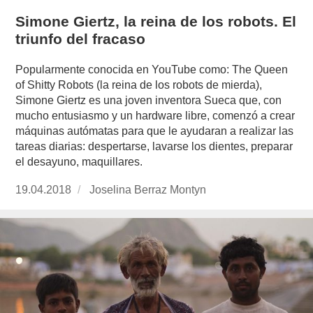
Simone Giertz, la reina de los robots. El
triunfo del fracaso
Popularmente conocida en YouTube como: The Queen
of Shitty Robots (la reina de los robots de mierda),
Simone Giertz es una joven inventora Sueca que, con
mucho entusiasmo y un hardware libre, comenzó a crear
máquinas autómatas para que le ayudaran a realizar las
tareas diarias: despertarse, lavarse los dientes, preparar
el desayuno, maquillares.
Publicado
19.04.2018
https://www.experimenta.es/author/joselina-
Joselina Berraz Montyn
el
berraz-
montyn/