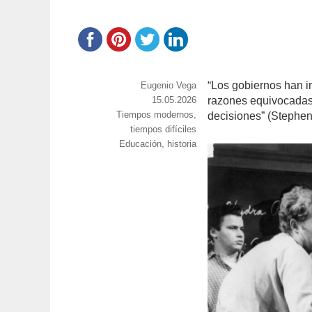
“Los gobiernos han i
https://www.experimenta.es/author/info1/
Eugenio Vega
Publicado
15.05.2026
razones equivocadas
Categorías
Tiempos modernos,
el
decisiones” (Stephen
tiempos difíciles
Etiquetas
Educación
,
historia