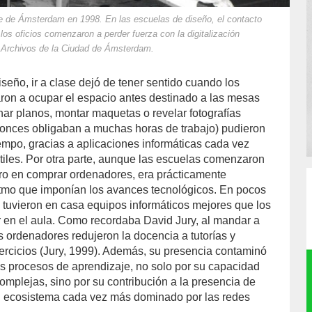
mie de Ámsterdam en 1998. En las escuelas de diseño, el contacto
los oficios comenzaron a perder fuerza con la digitalización
. Archivos de la Ciudad de Ámsterdam.
seño, ir a clase dejó de tener sentido cuando los
on a ocupar el espacio antes destinado a las mesas
nar planos, montar maquetas o revelar fotografías
tonces obligaban a muchas horas de trabajo) pudieron
iempo, gracias a aplicaciones informáticas cada vez
tiles. Por otra parte, aunque las escuelas comenzaron
ero en comprar ordenadores, era prácticamente
ritmo que imponían los avances tecnológicos. En pocos
s tuvieron en casa equipos informáticos mejores que los
 en el aula. Como recordaba David Jury, al mandar a
s ordenadores redujeron la docencia a tutorías y
ercicios (Jury, 1999). Además, su presencia contaminó
os procesos de aprendizaje, no solo por su capacidad
complejas, sino por su contribución a la presencia de
un ecosistema cada vez más dominado por las redes