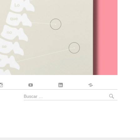
Instagram
YouTube
LinkedIn
Contacto
BUSCA
Buscar
por: