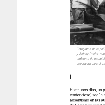
Fotograma de la pelí
y Sidney Poitier, qu
ambiente de complej
esperanza para el c
I
Hace unos días, un p
tendencioso) según el
absentismo en las au