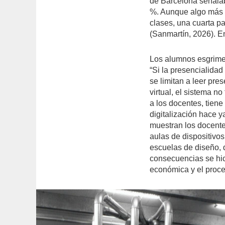
de Barcelona señalab
%. Aunque algo más d
clases, una cuarta pa
(Sanmartín, 2026). En
Los alumnos esgrimen
“Si la presencialidad
se limitan a leer pr
virtual, el sistema n
a los docentes, tiene
digitalización hace y
muestran los docentes
aulas de dispositivos
escuelas de diseño, 
consecuencias se hic
económica y el proce