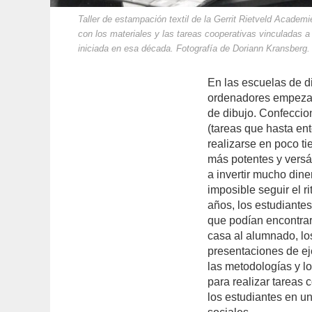
Taller de estampación textil de la Gerrit Rietveld Acade
con los materiales y las tareas cooperativas vinculadas a 
iniciada en esa década. Fotografía de Doriann Kransberg
En las escuelas de di
ordenadores empezar
de dibujo. Confeccio
(tareas que hasta en
realizarse en poco t
más potentes y versá
a invertir mucho din
imposible seguir el 
años, los estudiante
que podían encontrar
casa al alumnado, lo
presentaciones de ej
las metodologías y l
para realizar tareas 
los estudiantes en 