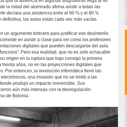
a que la ausencia en algunas asignaturas llega al 40
e la mitad del alumnado afirma asistir a todas las
rte declara una asistencia entre el 60 % y el 80 %
 definitiva, las aulas están cada vez más vacías.
 un argumento torticero para justificar ese desinterés:
 consiste en asistir a clase para ver como los profesores
esentaciones digitales que pueden descargarse del aula
o funciona”. Pero esa realidad, que no es solo achacable
 su origen en la ruptura que trajo consigo la primera
a treinta años, no en las proyecciones digitales que
. Por entonces, la revolución informática llenó las
 electrónicos, una invasión que no se limitó a las
donde produjo un impacto irreversible. Sus
ieron aún más intensas con la desregulación
so de Bolonia.