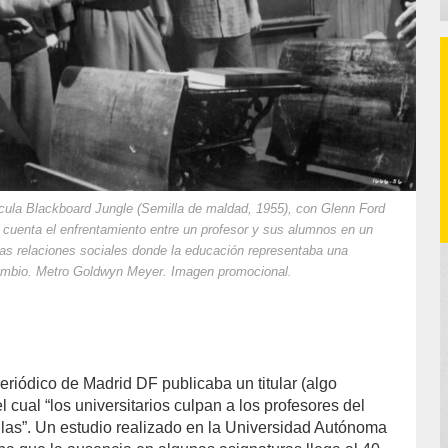
cula Blackboard Jungle (Semilla de maldad, 1955), con Glenn Ford
e cuenta el enfrentamiento entre un profesor y sus alumnos en un
as relaciones sociales donde la educación representaba una
ambio. Metro Goldwyn Meyer. Imagen promocional.
eriódico de Madrid DF publicaba un titular (algo
 cual “los universitarios culpan a los profesores del
las”. Un estudio realizado en la Universidad Autónoma