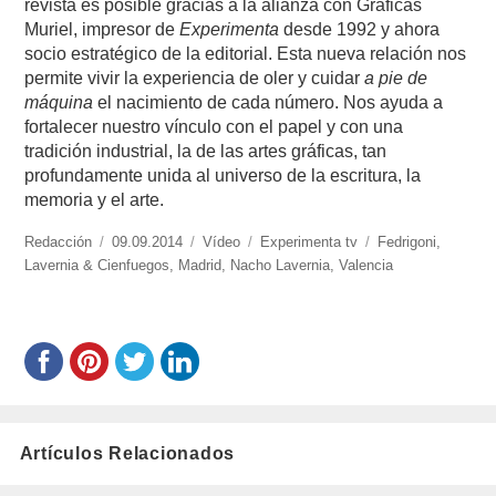
revista es posible gracias a la alianza con Gráficas
Muriel, impresor de
Experimenta
desde 1992 y ahora
socio estratégico de la editorial. Esta nueva relación nos
permite vivir la experiencia de oler y cuidar
a pie de
máquina
el nacimiento de cada número. Nos ayuda a
fortalecer nuestro vínculo con el papel y con una
tradición industrial, la de las artes gráficas, tan
profundamente unida al universo de la escritura, la
memoria y el arte.
https://www.experimenta.es/author/redaccion/
Redacción
Publicado
09.09.2014
Formato
Vídeo
Categorías
Experimenta tv
Etiquetas
Fedrigoni
,
Lavernia & Cienfuegos
el
,
Madrid
,
Nacho Lavernia
,
Valencia
Artículos Relacionados