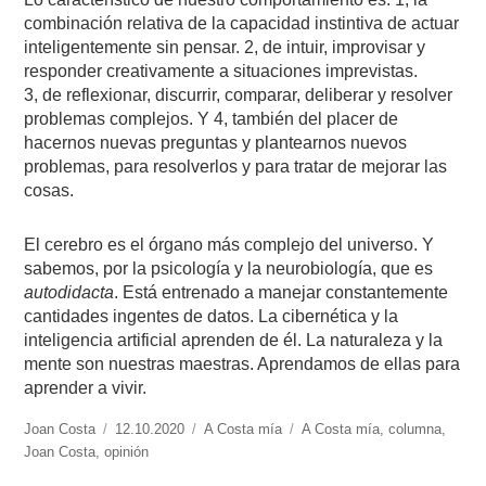
combinación relativa de la capacidad instintiva de actuar
inteligentemente sin pensar. 2, de intuir, improvisar y
responder creativamente a situaciones imprevistas.
3, de reflexionar, discurrir, comparar, deliberar y resolver
problemas complejos. Y 4, también del placer de
hacernos nuevas preguntas y plantearnos nuevos
problemas, para resolverlos y para tratar de mejorar las
cosas.
El cerebro es el órgano más complejo del universo. Y
sabemos, por la psicología y la neurobiología, que es
autodidacta
. Está entrenado a manejar constantemente
cantidades ingentes de datos. La cibernética y la
inteligencia artificial aprenden de él. La naturaleza y la
mente son nuestras maestras. Aprendamos de ellas para
aprender a vivir.
https://www.experimenta.es/author/joan-
Joan Costa
Publicado
12.10.2020
Categorías
A Costa mía
Etiquetas
A Costa mía
,
columna
,
costa/
Joan Costa
,
opinión
el