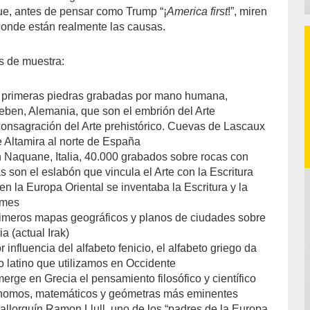
ue, antes de pensar como Trump “¡
America first
!”, miren
onde están realmente las causas.
s de muestra:
 primeras piedras grabadas por mano humana,
leben, Alemania, que son el embrión del Arte
onsagración del Arte prehistórico. Cuevas de Lascaux
e Altamira al norte de España
 Naquane, Italia, 40.000 grabados sobre rocas con
 son el eslabón que vincula el Arte con la Escritura
n la Europa Oriental se inventaba la Escritura y la
rmes
rimeros mapas geográficos y planos de ciudades sobre
a (actual Irak)
 influencia del alfabeto fenicio, el alfabeto griego da
o latino que utilizamos en Occidente
rge en Grecia el pensamiento filosófico y científico
rónomos, matemáticos y geómetras más eminentes
 mallorquín Ramon Llull, uno de los “padres de la Europa