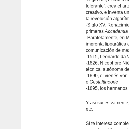
tolerante”, crea el 
creativo, e inventa u
la revolución algorítm
-Siglo XV, Renacimien
primeras
Accademia 
-Paralelamente, en 
imprenta tipográfica e
comunicación de ma
-1515, Leonardo da V
-1826, Nicéphore Nié
técnica, autónoma d
-1890, el vienés Von 
o
Gestalttheorie
-1895, los hermanos
Y así sucesivamente,
etc.
Si te interesa comple