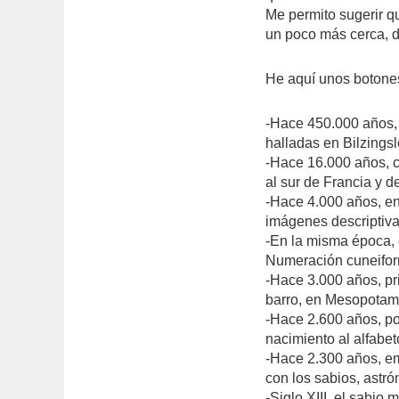
Me permito sugerir q
un poco más cerca, d
He aquí unos botone
-Hace 450.000 años,
halladas en Bilzings
-Hace 16.000 años, c
al sur de Francia y d
-Hace 4.000 años, en
imágenes descriptivas
-En la misma época, e
Numeración cuneifo
-Hace 3.000 años, p
barro, en Mesopotami
-Hace 2.600 años, por
nacimiento al alfabet
-Hace 2.300 años, eme
con los sabios, ast
-Siglo XIII, el sabio