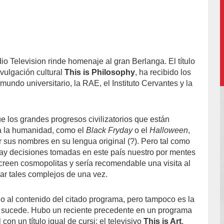
o Television rinde homenaje al gran Berlanga. El título
-
vulgación cultural
This is Philosophy
, ha recibido los
undo universitario, la RAE, el Instituto Cervantes y la
ue los grandes progresos civilizatorios que están
 a la humanidad, como el
Black Fryday
o el
Halloween
,
 sus nombres en su lengua original (?). Pero tal como
 hay decisiones tomadas en este país nuestro por mentes
creen cosmopolitas y sería recomendable una visita al
rar tales complejos de una vez.
do al contenido del citado programa, pero tampoco es la
o sucede. Hubo un reciente precedente en un programa
con un título igual de cursi: el televisivo
This is Art
.