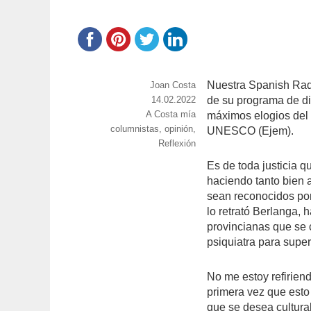
Nuestra Spanish Radi
https://www.experimenta.es/author/joan
Joan Costa
costa/
Publicado
14.02.2022
de su programa de di
Categorías
A Costa mía
el
máximos elogios del m
Etiquetas
columnistas
,
opinión
,
UNESCO (Ejem).
Reflexión
Es de toda justicia q
haciendo tanto bien
sean reconocidos por
lo retrató Berlanga,
provincianas que se 
psiquiatra para supe
No me estoy refirien
primera vez que est
que se desea cultural 