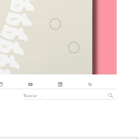
Instagram
YouTube
LinkedIn
Contacto
BUSCA
Buscar
por: