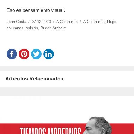
Eso es pensamiento visual.
https://www.experimenta.es/author/joan-
Joan Costa
Publicado
07.12.2020
Categorías
A Costa mía
Etiquetas
A Costa mía
,
blogs
,
costa/
columnas
,
opinión
el
,
Rudolf Arnheim
Artículos Relacionados