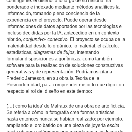
contingente: el diseño, a lo largo de su historia, ha
ponderado e indexado mediante métodos analíticos la
información, tomando plena conciencia de la
experiencia en el proyecto. Puede operar desde
informaciones de datos aportados por las tecnologías e
incluso decididas por la IA, antecedido en
un contexto
híbrido,
conjuntivo- conectivo.
El proyecto se ocupa de
la
materialidad desde lo orgánico, lo material, el cálculo,
estadísticas,
diagramas
de flujos,
intentando
formular
disposiciones
algorítmicas, como también
software para la realización de soluciones
constructivas
generativas y de representación. Podríamos
citar a
Frederic Jameson, en su obra la Teoría de la
Posmodernidad, para comprender mejor lo que digo con
respecto al rol del diseño en este tiempo:
(…) como la idea’ de Malraux de una obra de arte ficticia.
Se refería a cómo la fotografía crea formas artísticas
hasta entonces nunca se habían realizado; por ejemplo,
ampliando el oro batido de una pieza de joyería
escita
hasta obtener volúmenes que recordaban a los frisos del