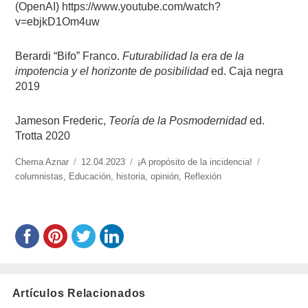
(OpenAI) https://www.youtube.com/watch?
v=ebjkD1Om4uw
Berardi
“Bifo” Franco.
Futurabilidad
la era de la
impotencia y el horizonte de posibilidad
ed. Caja negra
2019
Jameson Frederic,
Teoría de la Posmodernidad
ed.
Trotta 2020
https://www.experimenta.es/author/chema-
Chema Aznar
Publicado
12.04.2023
Categorías
¡A propósito de la incidencia!
Etiquetas
aznar/
columnistas
,
Educación
el
,
historia
,
opinión
,
Reflexión
Artículos Relacionados