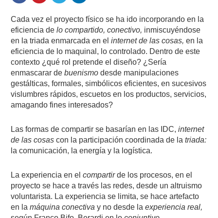
Cada vez
el proyecto físico se ha ido incorporando en la
eficiencia de
lo compartido, conectivo,
inmiscuyéndose
en la triada enmarcada en el
internet de las cosas,
en la
eficiencia de lo maquinal, lo controlado. Dentro de este
contexto ¿qué rol pretende
el diseño? ¿Sería
enmascarar de
buenismo
desde
manipulaciones
gestálticas, formales, simbólicos eficientes, en sucesivos
vislumbres rápidos, escuetos en los productos, servicios,
amagando fines interesados?
Las formas de compartir se basarían en las IDC,
internet
de las cosas
con la participación coordinada de la
triada:
la comunicación, la energía y la logística.
La experiencia en el
compartir
de los procesos, en el
proyecto se hace
a través
las redes, desde un altruismo
voluntarista. La experiencia
se
limita, se hace artefacto
en la
máquina conectiva
y no desde
la
experiencia real,
según Franco Bifo, Berardi en lo
conjuntivo
.