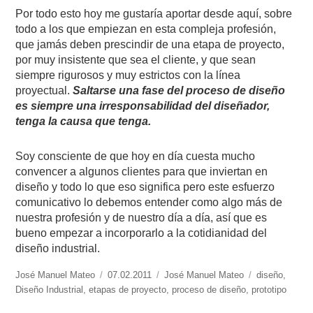
Por todo esto hoy me gustaría aportar desde aquí, sobre
todo a los que empiezan en esta compleja profesión,
que jamás deben prescindir de una etapa de proyecto,
por muy insistente que sea el cliente, y que sean
siempre rigurosos y muy estrictos con la línea
proyectual.
Saltarse una fase del proceso de diseño
es siempre una irresponsabilidad del diseñador,
tenga la causa que tenga.
Soy consciente de que hoy en día cuesta mucho
convencer a algunos clientes para que inviertan en
diseño y todo lo que eso significa pero este esfuerzo
comunicativo lo debemos entender como algo más de
nuestra profesión y de nuestro día a día, así que es
bueno empezar a incorporarlo a la cotidianidad del
diseño industrial.
https://www.experimenta.es/author/José%20Manuel%20Mateo/
José Manuel Mateo
Publicado
07.02.2011
Categorías
José Manuel Mateo
Etiquetas
diseño
,
Diseño Industrial
,
etapas de proyecto
el
,
proceso de diseño
,
prototipo