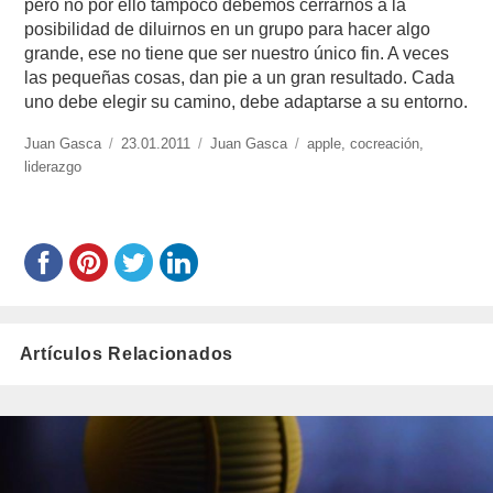
pero no por ello tampoco debemos cerrarnos a la
posibilidad de diluirnos en un grupo para hacer algo
grande, ese no tiene que ser nuestro único fin. A veces
las pequeñas cosas, dan pie a un gran resultado. Cada
uno debe elegir su camino, debe adaptarse a su entorno.
https://www.experimenta.es/author/Juan%20Gasca/
Juan Gasca
Publicado
23.01.2011
Categorías
Juan Gasca
Etiquetas
apple
,
cocreación
,
liderazgo
el
Artículos Relacionados